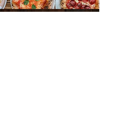
SOCIAL MEDIA
INSTAGRAM:
@das_eggenberg
TIKTOK:
@das_eggenberg
FACEBOOK:
Das Eggenberg
Updates zu unseren Speisen und Getränken,
Behind the Scenes aus der Gastro-Welt und
eine große Portion AMORE!
Das erwartet dich auf unseren Social Media
Kanälen.
CATERING