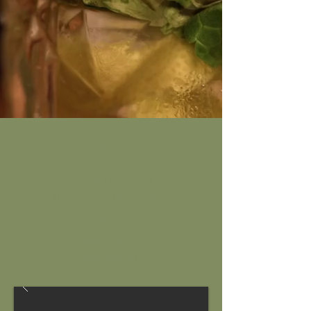
EXTRABLATT!
Stöbere durch
unsere druckfrische
Speisekarte.
Hier auch als
PDF Ansicht