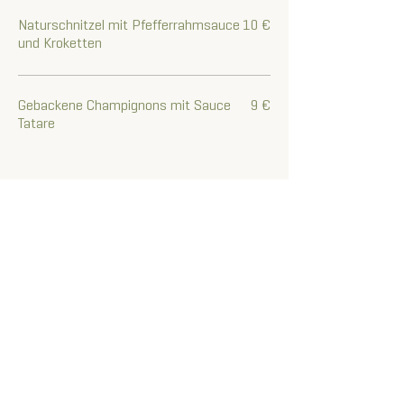
Naturschnitzel mit Pfefferrahmsauce
10 €
und Kroketten
Gebackene Champignons mit Sauce
9 €
Tatare
Mittwoch
Rindsuppe mit Backerbsen
2 €
Pasta Carbonara
10 €
Pasta mit Pesto, Tomaten und
9 €
Mozzarella