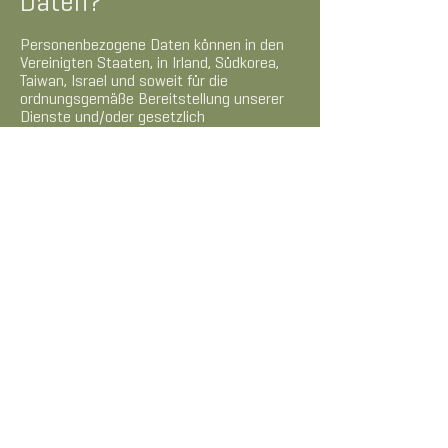
Daten?
Personenbezogene Daten können in den
Vereinigten Staaten, in Irland, Südkorea,
Taiwan, Israel und soweit für die
ordnungsgemäße Bereitstellung unserer
Dienste und/oder gesetzlich
vorgeschrieben (wie nachstehend weiter
erläutert) in anderen Rechtsordnungen
gepflegt, verarbeitet und gespeichert
werden.
Wie lange werden die
Daten vorgehalten?
Bitte beachten Sie, dass wir die erfassten
Daten so lange aufbewahren, wie es für
die Bereitstellung unserer Dienste, zur
Einhaltung unserer gesetzlichen und
vertraglichen Verpflichtungen gegenüber
Ihnen, zur Beilegung von Streitigkeiten und
zur Durchsetzung unserer Vereinbarungen
erforderlich ist.
Wir können unrichtige oder unvollständige